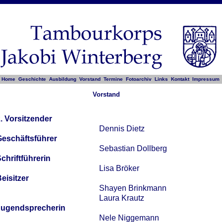
Home
Geschichte
Ausbildung
Vorstand
Termine
Fotoarchiv
Links
Kontakt
Impressum
Vorstand
. Vorsitzender
Dennis Dietz
eschäftsführer
Sebastian Dollberg
chriftführerin
Lisa Bröker
eisitzer
Shayen Brinkmann
Laura Krautz
Jugendsprecherin
Nele Niggemann